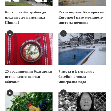
Колко стълби трябва да
Рекламираме България по
изкачите до паметника
Eurosport като мечтаното
Шипка?
място за почивка
4
5
25 традиционни български
7 места в България с
ястия, които всички
басейни с топла
обичаме!
минерална вода
6
7