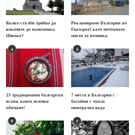
Колко стълби трябва да
Рекламираме България по
изкачите до паметника
Eurosport като мечтаното
Шипка?
място за почивка
4
5
25 традиционни български
7 места в България с
ястия, които всички
басейни с топла
обичаме!
минерална вода
6
7