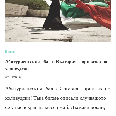
Новини
Абитуриентският бал в България – приказка по
холивудски
от
LittleBG
Абитуриентският бал в България – приказка по
холивудски! Така бихме описали случващото
се у нас в края на месец май. Лъскави рокли,