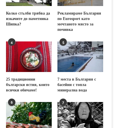
Колко стълби трябва да
Рекламираме България
изкачите до паметника
по Eurosport като
Шипка?
мечтаното място за
почивка
4
5
25 традиционни
7 места в България с
български ястия, които
басейни с топла
всички обичаме!
минерална вода
6
7