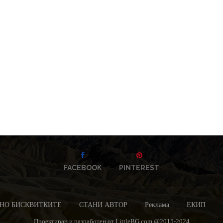
FACEBOOK
PINTEREST
НО БИСКВИТКИТЕ
СТАНИ АВТОР
Реклама
ЕКИП
Проектиран и разработен от LittleBG.com @2015-2024