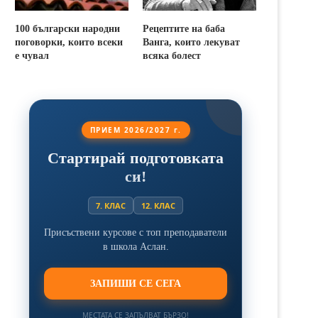
100 български народни
Рецептите на баба
поговорки, които всеки
Ванга, които лекуват
е чувал
всяка болест
ПРИЕМ 2026/2027 г.
Стартирай подготовката
си!
7. КЛАС
12. КЛАС
Присъствени курсове с топ преподаватели
в школа Аслан.
ЗАПИШИ СЕ СЕГА
МЕСТАТА СЕ ЗАПЪЛВАТ БЪРЗО!