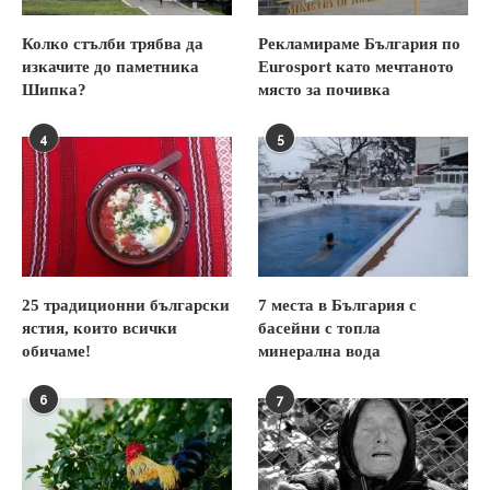
Колко стълби трябва да
Рекламираме България по
изкачите до паметника
Eurosport като мечтаното
Шипка?
място за почивка
4
5
25 традиционни български
7 места в България с
ястия, които всички
басейни с топла
обичаме!
минерална вода
6
7