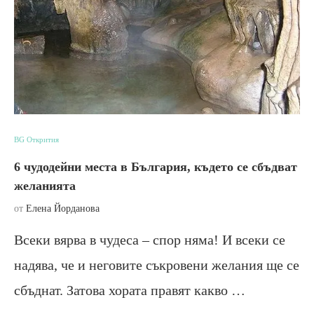
BG Открития
6 чудодейни места в България, където се сбъдват
желанията
от
Елена Йорданова
Всеки вярва в чудеса – спор няма! И всеки се
надява, че и неговите съкровени желания ще се
сбъднат. Затова хората правят какво …