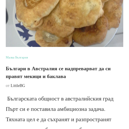
Малка България
Българи в Австралия се надпреварват да си
правят мекици и баклава
от
LittleBG
Българската общност в австралийския град
Пърт си е поставила амбициозна задача.
Тяхната цел е да съхранят и разпространят