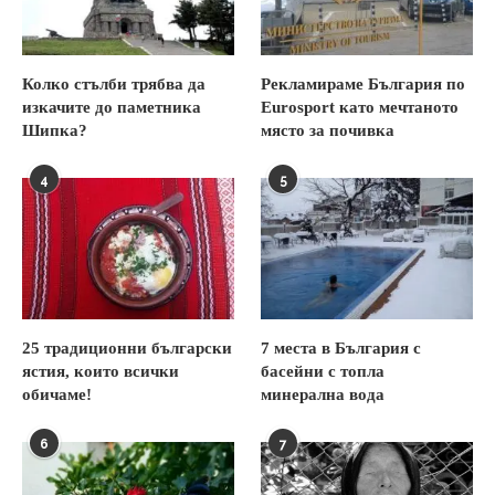
Колко стълби трябва да
Рекламираме България по
изкачите до паметника
Eurosport като мечтаното
Шипка?
място за почивка
4
5
25 традиционни български
7 места в България с
ястия, които всички
басейни с топла
обичаме!
минерална вода
6
7