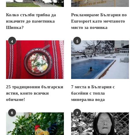
Колко стълби трябва да
Рекламираме България по
изкачите до паметника
Eurosport като мечтаното
Шипка?
място за почивка
4
5
25 традиционни български
7 места в България с
ястия, които всички
басейни с топла
обичаме!
минерална вода
6
7