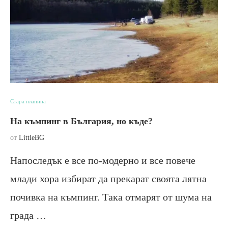
Стара планина
На къмпинг в България, но къде?
от
LittleBG
Напоследък е все по-модерно и все повече
млади хора избират да прекарат своята лятна
почивка на къмпинг. Така отмарят от шума на
града …