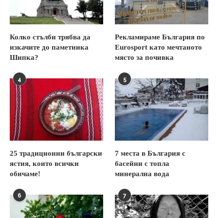
Колко стълби трябва да
Рекламираме България по
изкачите до паметника
Eurosport като мечтаното
Шипка?
място за почивка
4
5
25 традиционни български
7 места в България с
ястия, които всички
басейни с топла
обичаме!
минерална вода
6
7