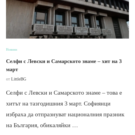
Новини
Селфи с Левски и Самарското знаме – хит на 3
март
от
LittleBG
Селфи с Левски и Самарското знаме – това е
хитът на тазгодишния 3 март. Софиянци
избраха да отпразнуват националния празник
на България, обикаляйки …