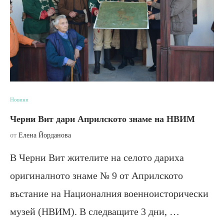
Новини
Черни Вит дари Априлското знаме на НВИМ
от
Елена Йорданова
В Черни Вит жителите на селото дариха
оригиналното знаме № 9 от Априлското
въстание на Националния военноисторически
музей (НВИМ). В следващите 3 дни, …