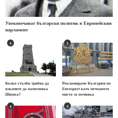
Увековечават български политик в Европейския
парламент
2
3
Колко стълби трябва да
Рекламираме България по
изкачите до паметника
Eurosport като мечтаното
Шипка?
място за почивка
4
5