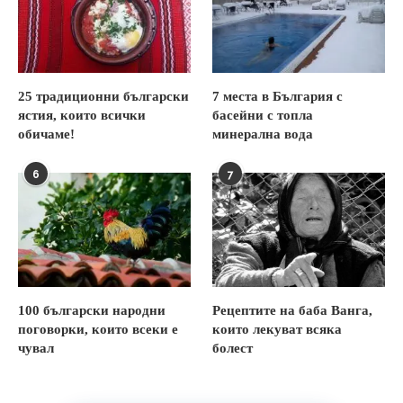
25 традиционни български
7 места в България с
ястия, които всички
басейни с топла
обичаме!
минерална вода
6
7
100 български народни
Рецептите на баба Ванга,
поговорки, които всеки е
които лекуват всяка
чувал
болест