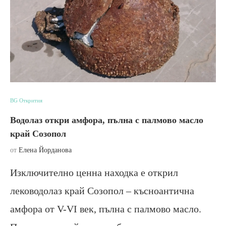
BG Открития
Водолаз откри амфора, пълна с палмово масло
край Созопол
от
Елена Йорданова
Изключително ценна находка е открил
леководолаз край Созопол – късноантична
амфора от V-VI век, пълна с палмово масло.