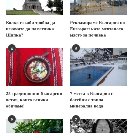
Колко стълби трябва да
Рекламираме България по
изкачите до паметника
Eurosport като мечтаното
Шипка?
място за почивка
4
5
25 традиционни български
7 места в България с
ястия, които всички
басейни с топла
обичаме!
минерална вода
6
7