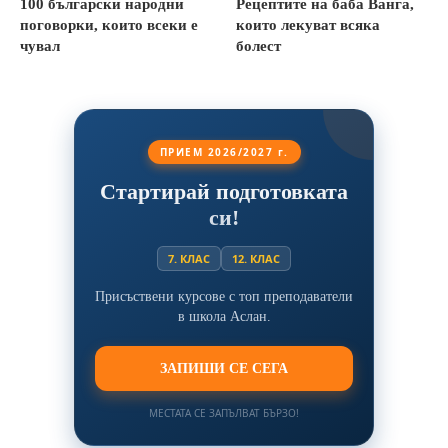
100 български народни
Рецептите на баба Ванга,
поговорки, които всеки е
които лекуват всяка
чувал
болест
ПРИЕМ 2026/2027 г.
Стартирай подготовката
си!
7. КЛАС
12. КЛАС
Присъствени курсове с топ преподаватели
в школа Аслан.
ЗАПИШИ СЕ СЕГА
МЕСТАТА СЕ ЗАПЪЛВАТ БЪРЗО!