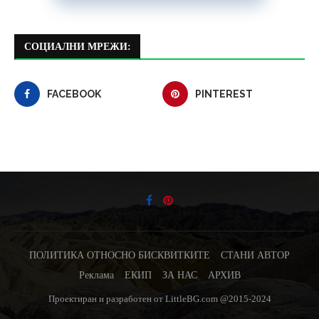
СОЦИАЛНИ МРЕЖИ:
FACEBOOK
PINTEREST
ПОЛИТИКА ОТНОСНО БИСКВИТКИТЕ
СТАНИ АВТОР
Реклама
ЕКИП
ЗА НАС
АРХИВ
Проектиран и разработен от LittleBG.com @2015-2024