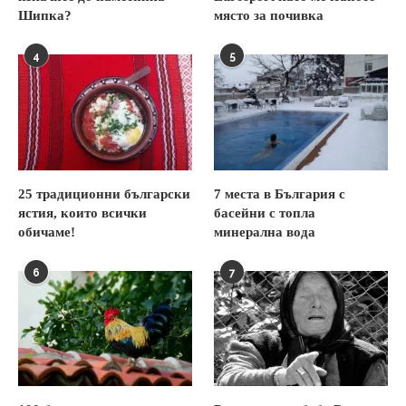
Шипка?
място за почивка
4
5
25 традиционни български
7 места в България с
ястия, които всички
басейни с топла
обичаме!
минерална вода
6
7