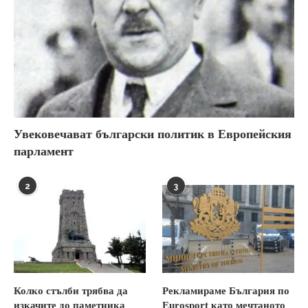
Увековечават български политик в Европейския
парламент
2
3
Колко стълби трябва да
Рекламираме България по
изкачите до паметника
Eurosport като мечтаното