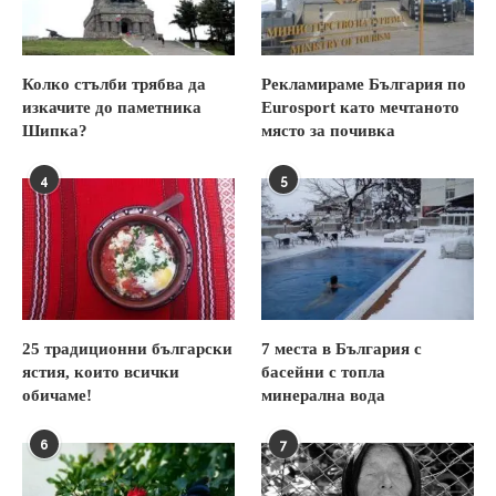
Колко стълби трябва да
Рекламираме България по
изкачите до паметника
Eurosport като мечтаното
Шипка?
място за почивка
4
5
25 традиционни български
7 места в България с
ястия, които всички
басейни с топла
обичаме!
минерална вода
6
7