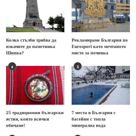
Колко стълби трябва да
Рекламираме България по
изкачите до паметника
Eurosport като мечтаното
Шипка?
място за почивка
4
5
25 традиционни български
7 места в България с
ястия, които всички
басейни с топла
обичаме!
минерална вода