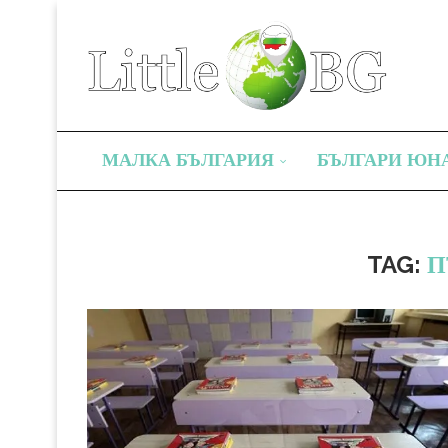
МАЛКА БЪЛГАРИЯ
БЪЛГАРИ ЮН
TAG:
П