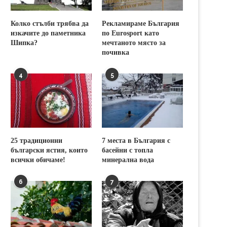
Колко стълби трябва да
Рекламираме България
изкачите до паметника
по Eurosport като
Шипка?
мечтаното място за
почивка
4
5
25 традиционни
7 места в България с
български ястия, които
басейни с топла
всички обичаме!
минерална вода
6
7