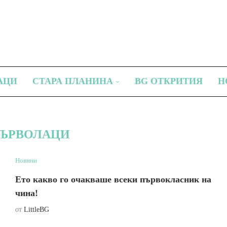
АЦИ
СТАРА ПЛАНИНА
BG ОТКРИТИЯ
Н
ЪРВОЛАЦИ
Новини
Ето какво го очакваше всеки първокласник на
чина!
от
LittleBG