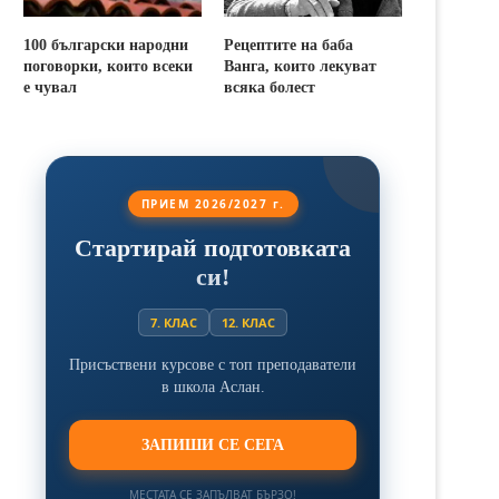
100 български народни
Рецептите на баба
поговорки, които всеки
Ванга, които лекуват
е чувал
всяка болест
ПРИЕМ 2026/2027 г.
Стартирай подготовката
си!
7. КЛАС
12. КЛАС
Присъствени курсове с топ преподаватели
в школа Аслан.
ЗАПИШИ СЕ СЕГА
МЕСТАТА СЕ ЗАПЪЛВАТ БЪРЗО!