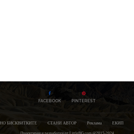
FACEBOOK
PINTEREST
НО БИСКВИТКИТЕ
СТАНИ АВТОР
Реклама
ЕКИП
Проектиран и разработен от LittleBG.com @2015-2024