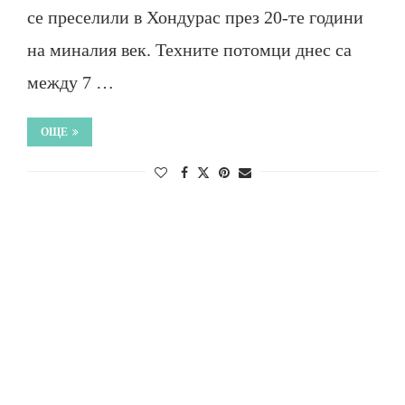
се преселили в Хондурас през 20-те години
на миналия век. Техните потомци днес са
между 7 …
ОЩЕ