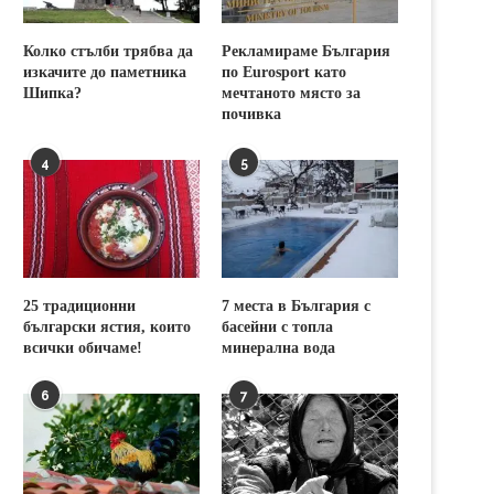
Колко стълби трябва да
Рекламираме България
изкачите до паметника
по Eurosport като
Шипка?
мечтаното място за
почивка
4
5
25 традиционни
7 места в България с
български ястия, които
басейни с топла
всички обичаме!
минерална вода
6
7