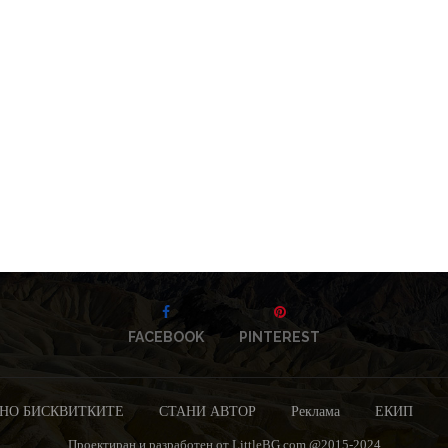
FACEBOOK
PINTEREST
НО БИСКВИТКИТЕ
СТАНИ АВТОР
Реклама
ЕКИП
Проектиран и разработен от LittleBG.com @2015-2024