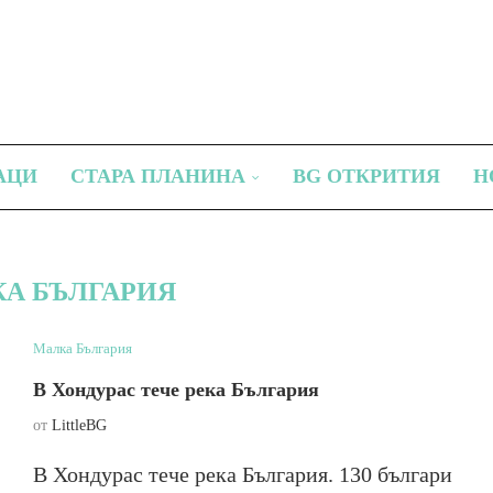
АЦИ
СТАРА ПЛАНИНА
BG ОТКРИТИЯ
Н
КА БЪЛГАРИЯ
Малка България
В Хондурас тече река България
от
LittleBG
В Хондурас тече река България. 130 българи