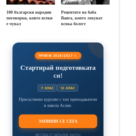
100 български народни
Рецептите на баба
поговорки, които всеки
Ванга, които лекуват
е чувал
всяка болест
ПРИЕМ 2026/2027 г.
Стартирай подготовката
си!
7. КЛАС
12. КЛАС
Присъствени курсове с топ преподаватели
в школа Аслан.
ЗАПИШИ СЕ СЕГА
МЕСТАТА СЕ ЗАПЪЛВАТ БЪРЗО!