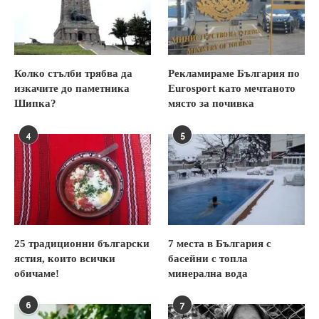
Колко стълби трябва да
Рекламираме България по
изкачите до паметника
Eurosport като мечтаното
Шипка?
място за почивка
4
5
25 традиционни български
7 места в България с
ястия, които всички
басейни с топла
обичаме!
минерална вода
6
7