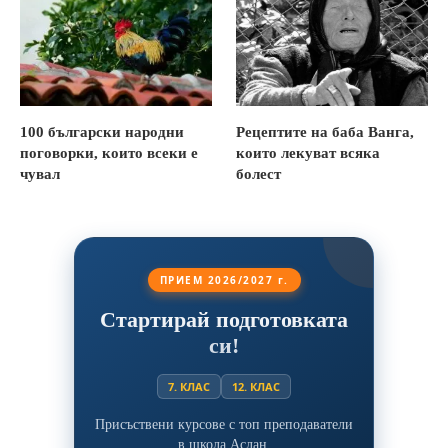
100 български народни
Рецептите на баба Ванга,
поговорки, които всеки е
които лекуват всяка
чувал
болест
ПРИЕМ 2026/2027 г.
Стартирай подготовката
си!
7. КЛАС
12. КЛАС
Присъствени курсове с топ преподаватели
в школа Аслан.