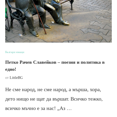
Българи юнаци
Петко Рачев Славейков – поезия и политика в
едно!
от
LittleBG
Не сме народ, не сме народ, а мърша, хора,
дето нищо не щат да вършат. Всичко тежко,
всичко мъчно е за нас! „Аз …