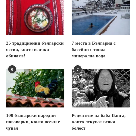
25 традиционни български
7 места в България с
ястия, които всички
басейни с топла
обичаме!
минерална вода
6
7
100 български народни
Рецептите на баба Ванга,
поговорки, които всеки е
които лекуват всяка
чувал
болест