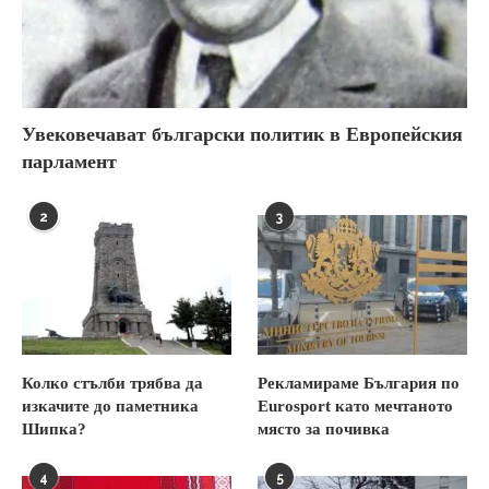
Увековечават български политик в Европейския
парламент
2
3
Колко стълби трябва да
Рекламираме България по
изкачите до паметника
Eurosport като мечтаното
Шипка?
място за почивка
4
5