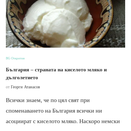
BG Открития
България – страната на киселото мляко и
дълголетието
от
Георги Атанасов
Всички знаем, че по цял свят при
споменаването на България всички ни
асоциират с киселото мляко. Наскоро немски