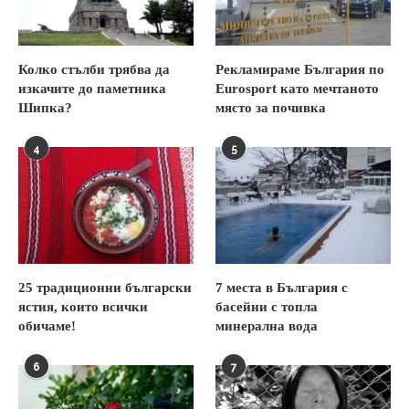
Колко стълби трябва да
Рекламираме България по
изкачите до паметника
Eurosport като мечтаното
Шипка?
място за почивка
4
5
25 традиционни български
7 места в България с
ястия, които всички
басейни с топла
обичаме!
минерална вода
6
7