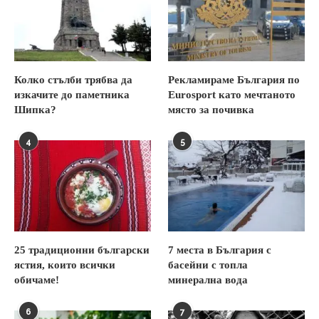
Колко стълби трябва да
Рекламираме България по
изкачите до паметника
Eurosport като мечтаното
Шипка?
място за почивка
4
5
25 традиционни български
7 места в България с
ястия, които всички
басейни с топла
обичаме!
минерална вода
6
7