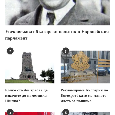
Увековечават български политик в Европейския
парламент
2
3
Колко стълби трябва да
Рекламираме България по
изкачите до паметника
Eurosport като мечтаното
Шипка?
място за почивка
4
5