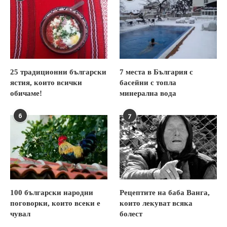
25 традиционни български
7 места в България с
ястия, които всички
басейни с топла
обичаме!
минерална вода
6
7
100 български народни
Рецептите на баба Ванга,
поговорки, които всеки е
които лекуват всяка
чувал
болест