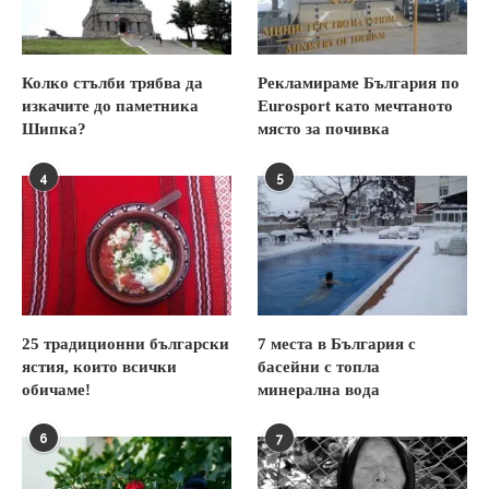
Колко стълби трябва да
Рекламираме България по
изкачите до паметника
Eurosport като мечтаното
Шипка?
място за почивка
4
5
25 традиционни български
7 места в България с
ястия, които всички
басейни с топла
обичаме!
минерална вода
6
7