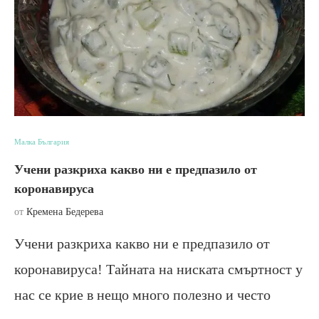
Малка България
Учени разкриха какво ни е предпазило от
коронавируса
от
Кремена Бедерева
Учени разкриха какво ни е предпазило от
коронавируса! Тайната на ниската смъртност у
нас се крие в нещо много полезно и често