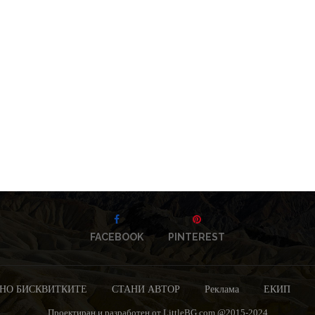
FACEBOOK
PINTEREST
НО БИСКВИТКИТЕ
СТАНИ АВТОР
Реклама
ЕКИП
Проектиран и разработен от LittleBG.com @2015-2024