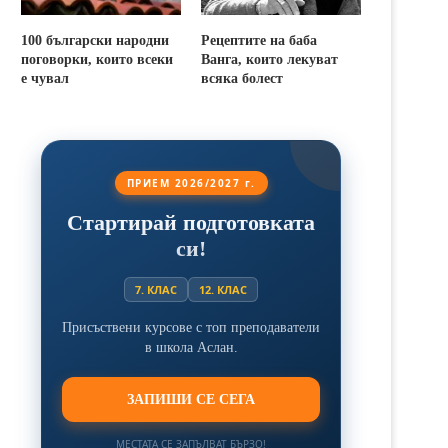
100 български народни
Рецептите на баба
поговорки, които всеки
Ванга, които лекуват
е чувал
всяка болест
ПРИЕМ 2026/2027 г.
Стартирай подготовката
си!
7. КЛАС
12. КЛАС
Присъствени курсове с топ преподаватели
в школа Аслан.
ЗАПИШИ СЕ СЕГА
МЕСТАТА СЕ ЗАПЪЛВАТ БЪРЗО!