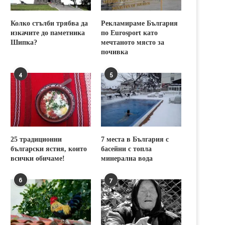
Колко стълби трябва да
Рекламираме България
изкачите до паметника
по Eurosport като
Шипка?
мечтаното място за
почивка
4
5
25 традиционни
7 места в България с
български ястия, които
басейни с топла
всички обичаме!
минерална вода
6
7