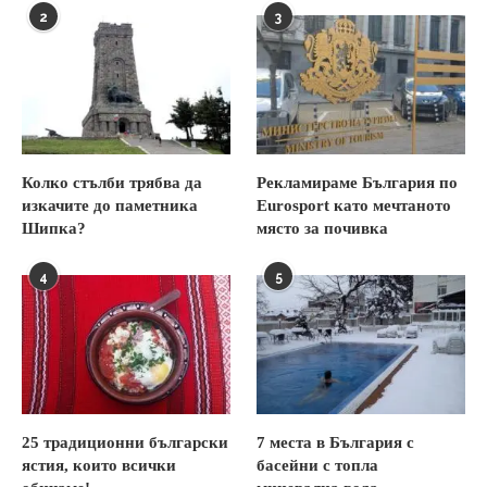
2
3
Колко стълби трябва да
Рекламираме България по
изкачите до паметника
Eurosport като мечтаното
Шипка?
място за почивка
4
5
25 традиционни български
7 места в България с
ястия, които всички
басейни с топла