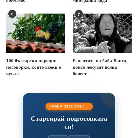
обичаме!
минерална вода
6
7
100 български народни
Рецептите на баба Ванга,
поговорки, които всеки е
които лекуват всяка
чувал
болест
ПРИЕМ 2026/2027 г.
Стартирай подготовката
си!