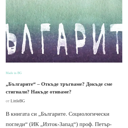
Made in BG
„Българите“ – Откъде тръгваме? Докъде сме
стигнали? Накъде отиваме?
от
LittleBG
В книгата си „Българите. Социологически
погледи“ (ИК „Изток-Запад“) проф. Петър-