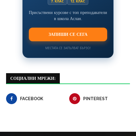
7. КЛАС
12. КЛАС
Присъствени курсове с топ преподаватели
в школа Аслан.
ЗАПИШИ СЕ СЕГА
МЕСТАТА СЕ ЗАПЪЛВАТ БЪРЗО!
СОЦИАЛНИ МРЕЖИ:
FACEBOOK
PINTEREST