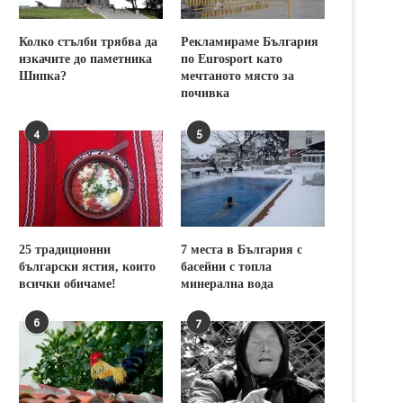
Колко стълби трябва да
Рекламираме България
изкачите до паметника
по Eurosport като
Шипка?
мечтаното място за
почивка
4
5
25 традиционни
7 места в България с
български ястия, които
басейни с топла
всички обичаме!
минерална вода
6
7