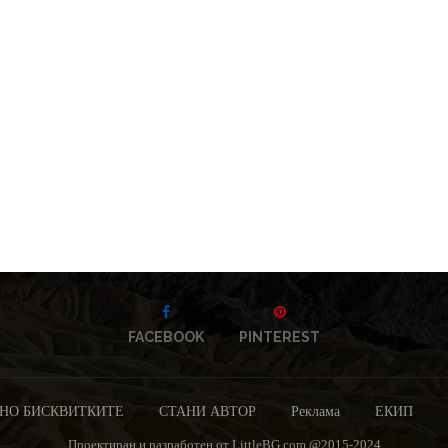
FACEBOOK
PINTEREST
НО БИСКВИТКИТЕ
СТАНИ АВТОР
Реклама
ЕКИП
Проектиран и разработен от LittleBG.com @2015-2024