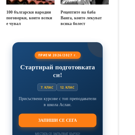
100 български народни
Рецептите на баба
поговорки, които всеки
Ванга, които лекуват
е чувал
всяка болест
ПРИЕМ 2026/2027 г.
Стартирай подготовката
си!
7. КЛАС
12. КЛАС
Присъствени курсове с топ преподаватели
в школа Аслан.
ЗАПИШИ СЕ СЕГА
МЕСТАТА СЕ ЗАПЪЛВАТ БЪРЗО!