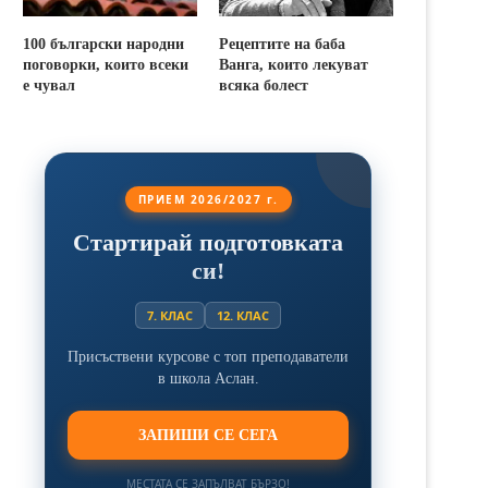
100 български народни
Рецептите на баба
поговорки, които всеки
Ванга, които лекуват
е чувал
всяка болест
ПРИЕМ 2026/2027 г.
Стартирай подготовката
си!
7. КЛАС
12. КЛАС
Присъствени курсове с топ преподаватели
в школа Аслан.
ЗАПИШИ СЕ СЕГА
МЕСТАТА СЕ ЗАПЪЛВАТ БЪРЗО!