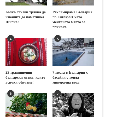
Колко стълби трябва да
Рекламираме България
изкачите до паметника
по Eurosport като
Шипка?
мечтаното място за
почивка
4
5
25 традиционни
7 места в България с
български ястия, които
басейни с топла
всички обичаме!
минерална вода
6
7