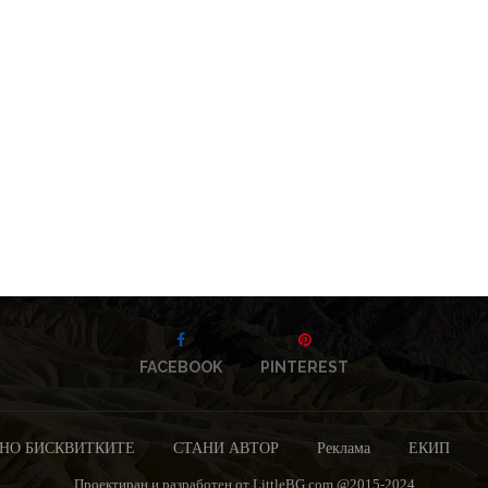
FACEBOOK
PINTEREST
НО БИСКВИТКИТЕ
СТАНИ АВТОР
Реклама
ЕКИП
Проектиран и разработен от LittleBG.com @2015-2024