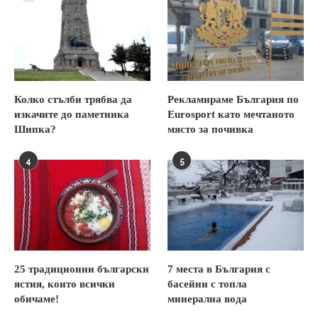
Колко стълби трябва да
Рекламираме България по
изкачите до паметника
Eurosport като мечтаното
Шипка?
място за почивка
4
5
25 традиционни български
7 места в България с
ястия, които всички
басейни с топла
обичаме!
минерална вода