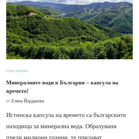
Стара планина
Минералните води в България – капсула на
времето!
от
Елена Йорданова
Истинска капсула на времето са българските
находища за минерална вода. Образувани
преди милиони години, те придават