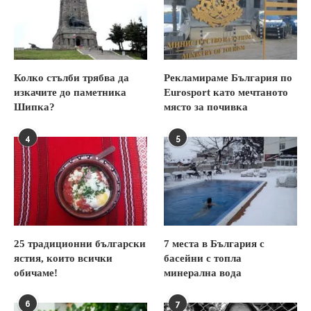
Колко стълби трябва да
Рекламираме България по
изкачите до паметника
Eurosport като мечтаното
Шипка?
място за почивка
4
5
25 традиционни български
7 места в България с
ястия, които всички
басейни с топла
обичаме!
минерална вода
6
7