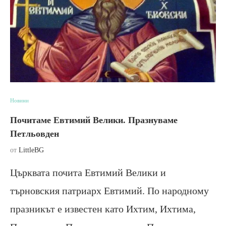
Новини
Почитаме Евтимий Велики. Празнуваме
Петльовден
от
LittleBG
Църквата почита Евтимий Велики и
търновския патриарх Евтимий. По народному
празникът е известен като Ихтим, Ихтима,