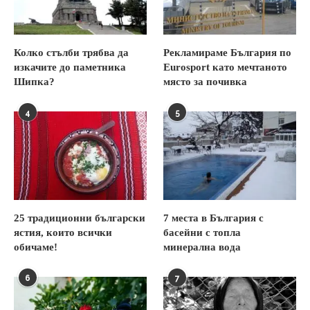
Колко стълби трябва да
Рекламираме България по
изкачите до паметника
Eurosport като мечтаното
Шипка?
място за почивка
4
5
25 традиционни български
7 места в България с
ястия, които всички
басейни с топла
обичаме!
минерална вода
6
7