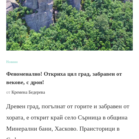
Новини
Феноменално! Откриха цял град, забравен от
векове, с дрон!
от
Кремена Бедерева
Древен град, погълнат от горите и забравен от
хората, е открит край село Сърница в община
Минерални бани, Хасково. Праисторици в