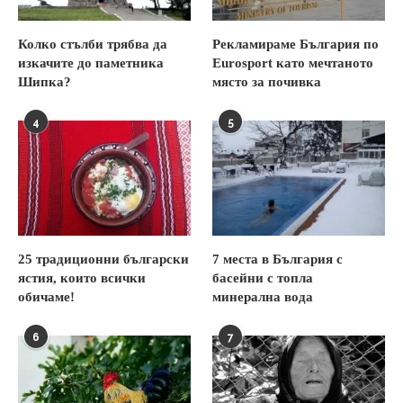
Колко стълби трябва да
Рекламираме България по
изкачите до паметника
Eurosport като мечтаното
Шипка?
място за почивка
4
5
25 традиционни български
7 места в България с
ястия, които всички
басейни с топла
обичаме!
минерална вода
6
7