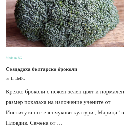
Made in BG
Създадоха българско броколи
от
LittleBG
Крехко броколи с нежен зелен цвят и нормален
размер показаха на изложение учените от
Института по зеленчукови култури „Марица” в
Пловдив. Семена от …