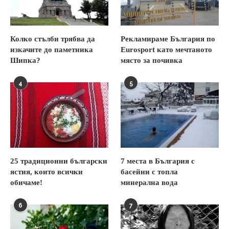
Колко стълби трябва да
Рекламираме България по
изкачите до паметника
Eurosport като мечтаното
Шипка?
място за почивка
4
5
25 традиционни български
7 места в България с
ястия, които всички
басейни с топла
обичаме!
минерална вода
6
7