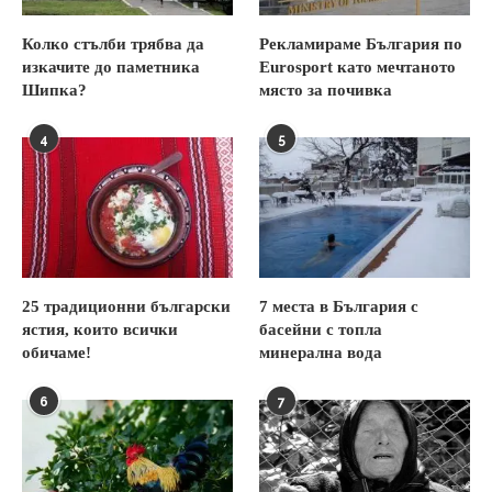
Колко стълби трябва да
Рекламираме България по
изкачите до паметника
Eurosport като мечтаното
Шипка?
място за почивка
4
5
25 традиционни български
7 места в България с
ястия, които всички
басейни с топла
обичаме!
минерална вода
6
7