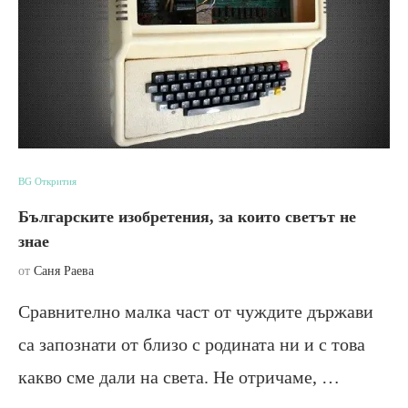
BG Открития
Българските изобретения, за които светът не
знае
от
Саня Раева
Сравнително малка част от чуждите държави
са запознати от близо с родината ни и с това
какво сме дали на света. Не отричаме, …