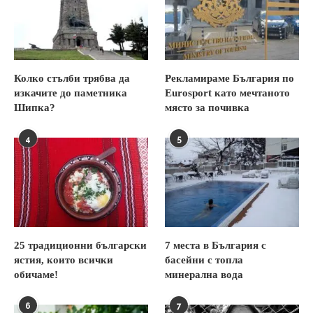
Колко стълби трябва да
Рекламираме България по
изкачите до паметника
Eurosport като мечтаното
Шипка?
място за почивка
4
5
25 традиционни български
7 места в България с
ястия, които всички
басейни с топла
обичаме!
минерална вода
6
7