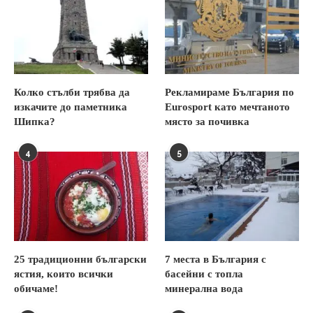
Колко стълби трябва да
Рекламираме България по
изкачите до паметника
Eurosport като мечтаното
Шипка?
място за почивка
4
5
25 традиционни български
7 места в България с
ястия, които всички
басейни с топла
обичаме!
минерална вода