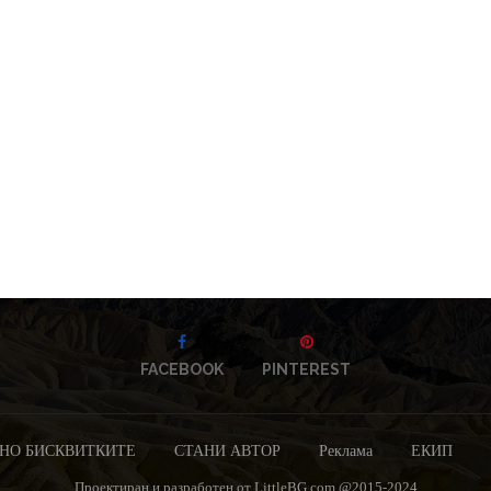
FACEBOOK
PINTEREST
НО БИСКВИТКИТЕ
СТАНИ АВТОР
Реклама
ЕКИП
Проектиран и разработен от LittleBG.com @2015-2024