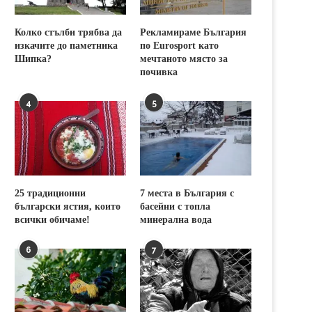
Колко стълби трябва да
Рекламираме България
изкачите до паметника
по Eurosport като
Шипка?
мечтаното място за
почивка
4
5
25 традиционни
7 места в България с
български ястия, които
басейни с топла
всички обичаме!
минерална вода
6
7