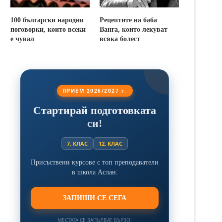
100 български народни
Рецептите на баба
поговорки, които всеки
Ванга, които лекуват
е чувал
всяка болест
ПРИЕМ 2026/2027 г.
Стартирай подготовката
си!
7. КЛАС
12. КЛАС
Присъствени курсове с топ преподаватели
в школа Аслан.
ЗАПИШИ СЕ СЕГА
МЕСТАТА СЕ ЗАПЪЛВАТ БЪРЗО!