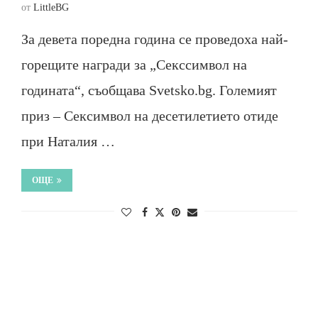
от
LittleBG
За девета поредна година се проведоха най-
горещите награди за „Секссимвол на
годината“, съобщава Svetsko.bg. Големият
приз – Сексимвол на десетилетието отиде
при Наталия …
ОЩЕ