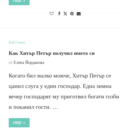
ОЩЕ
Бай Ганьо
Как Хитър Петър получил името си
от
Елена Йорданова
Когато бил малко момче, Хитър Петър се
цанил слуга у един господар. Една зимна
вечер господарят му приготвил богати гозби
и поканил гости. …
ОЩЕ