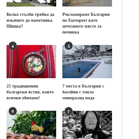
Колко стълби трябва да
Рекламираме България
изкачите до паметника
по Eurosport като
Шипка?
мечтаното място за
почивка
4
5
25 традиционни
7 места в България с
български ястия, които
басейни с топла
всички обичаме!
минерална вода
6
7