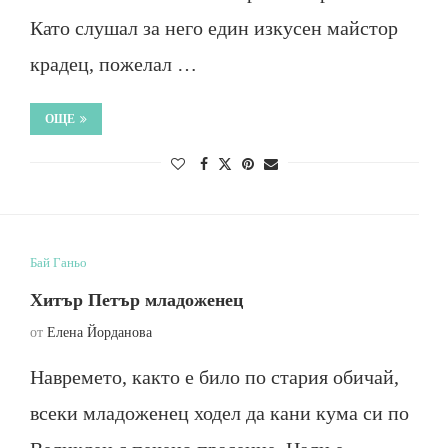
Като слушал за него един изкусен майстор
крадец, пожелал …
ОЩЕ
Бай Ганьо
Хитър Петър младоженец
от
Елена Йорданова
Навремето, както е било по стария обичай,
всеки младоженец ходел да кани кума си по