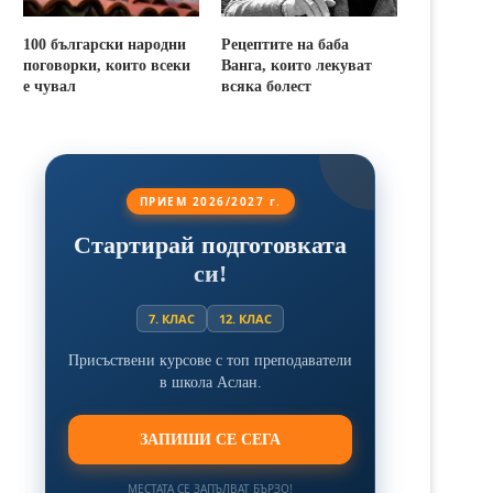
100 български народни
Рецептите на баба
поговорки, които всеки
Ванга, които лекуват
е чувал
всяка болест
ПРИЕМ 2026/2027 г.
Стартирай подготовката
си!
7. КЛАС
12. КЛАС
Присъствени курсове с топ преподаватели
в школа Аслан.
ЗАПИШИ СЕ СЕГА
МЕСТАТА СЕ ЗАПЪЛВАТ БЪРЗО!