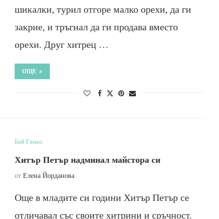
шикалки, турил отгоре малко орехи, да ги
закрие, и тръгнал да ги продава вместо
орехи. Друг хитрец …
ОЩЕ
Бай Ганьо
Хитър Петър надминал майстора си
от
Елена Йорданова
Още в младите си години Хитър Петър се
отличавал със своите хитрини и сръчност.