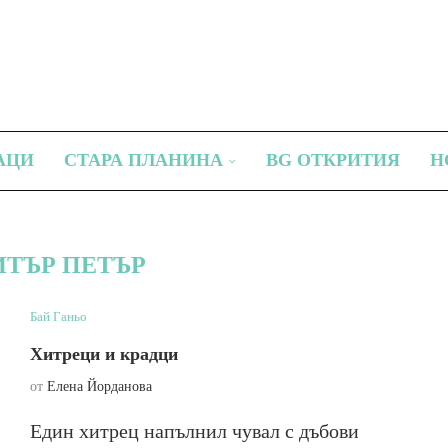
АЦИ
СТАРА ПЛАНИНА
BG ОТКРИТИЯ
Н
ИТЪР ПЕТЪР
Бай Ганьо
Хитреци и крадци
от
Елена Йорданова
Един хитрец напълнил чувал с дъбови