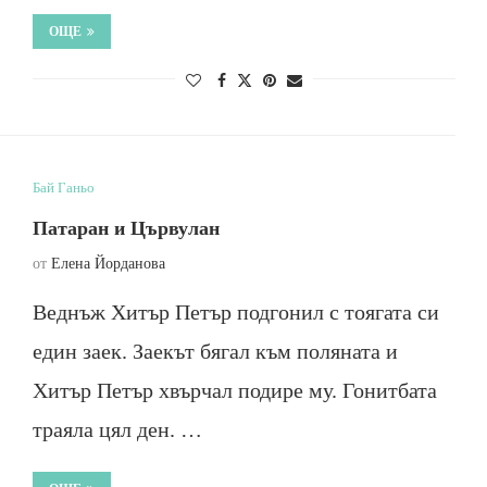
ОЩЕ
Бай Ганьо
Патаран и Цървулан
от
Елена Йорданова
Веднъж Хитър Петър подгонил с тоягата си
един заек. Заекът бягал към поляната и
Хитър Петър хвърчал подире му. Гонитбата
траяла цял ден. …