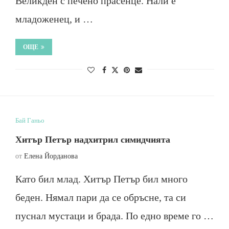
Великден с печено прасенце. Нали е
младоженец, и …
ОЩЕ
Бай Ганьо
Хитър Петър надхитрил симидчията
от
Елена Йорданова
Като бил млад. Хитър Петър бил много
беден. Нямал пари да се обръсне, та си
пуснал мустаци и брада. По едно време го …