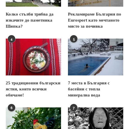
Колко стълби трябва да
Рекламираме България по
изкачите до паметника
Eurosport като мечтаното
Шипка?
място за почивка
4
5
25 традиционни български
7 места в България с
ястия, които всички
басейни с топла
обичаме!
минерална вода
6
7