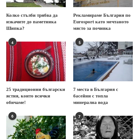
Колко стълби трябва да
Рекламираме България по
изкачите до паметника
Eurosport като мечтаното
Шипка?
място за почивка
4
5
25 традиционни български
7 места в България с
ястия, които всички
басейни с топла
обичаме!
минерална вода
6
7