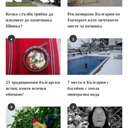
Колко стълби трябва да
Рекламираме България по
изкачите до паметника
Eurosport като мечтаното
Шипка?
място за почивка
4
5
25 традиционни български
7 места в България с
ястия, които всички
басейни с топла
обичаме!
минерална вода
6
7