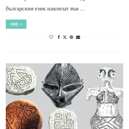
българския език навлизат във …
ОЩЕ