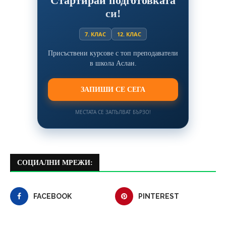
Стартирай подготовката
си!
7. КЛАС
12. КЛАС
Присъствени курсове с топ преподаватели
в школа Аслан.
ЗАПИШИ СЕ СЕГА
МЕСТАТА СЕ ЗАПЪЛВАТ БЪРЗО!
СОЦИАЛНИ МРЕЖИ:
FACEBOOK
PINTEREST