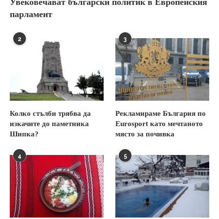
Увековечават български политик в Европейския
парламент
2
3
Колко стълби трябва да
Рекламираме България по
изкачите до паметника
Eurosport като мечтаното
Шипка?
място за почивка
4
5