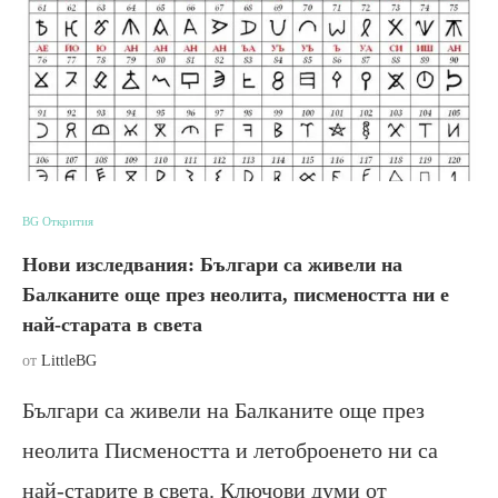
BG Открития
Нови изследвания: Българи са живели на
Балканите още през неолита, писмеността ни е
най-старата в света
от
LittleBG
Българи са живели на Балканите още през
неолита Писмеността и летоброенето ни са
най-старите в света. Ключови думи от