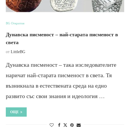
BG Открития
Дунавска писменост – най-старата писменост в
света
от
LittleBG
Дунавска писменост – така изследователите
наричат най-старата писменост в света. Тя
възникнала в естествената среда на едно
развито със свои знания и идеология …
ОЩЕ