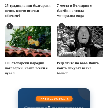
25 традиционни български
7 места в България с
ястия, които всички
басейни с топла
обичаме!
минерална вода
6
7
100 български народни
Рецептите на баба Ванга,
поговорки, които всеки е
които лекуват всяка
чувал
болест
ПРИЕМ 2026/2027 г.