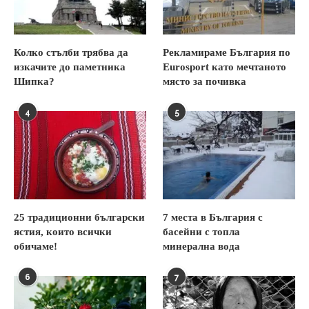
Колко стълби трябва да
Рекламираме България по
изкачите до паметника
Eurosport като мечтаното
Шипка?
място за почивка
4
5
25 традиционни български
7 места в България с
ястия, които всички
басейни с топла
обичаме!
минерална вода
6
7