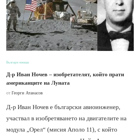
Българи юнаци
Д-р Иван Ночев – изобретателят, който прати
американците на Луната
от
Георги Атанасов
Д-р Иван Ночев е български авиоинженер,
участвал в изобретяването на двигателите на
модула „Орел“ (мисия Аполо 11), с който