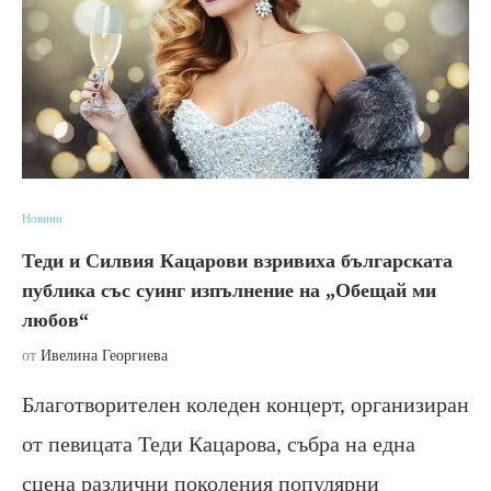
Новини
Теди и Силвия Кацарови взривиха българската
публика със суинг изпълнение на „Обещай ми
любов“
от
Ивелина Георгиева
Благотворителен коледен концерт, организиран
от певицата Теди Кацарова, събра на една
сцена различни поколения популярни