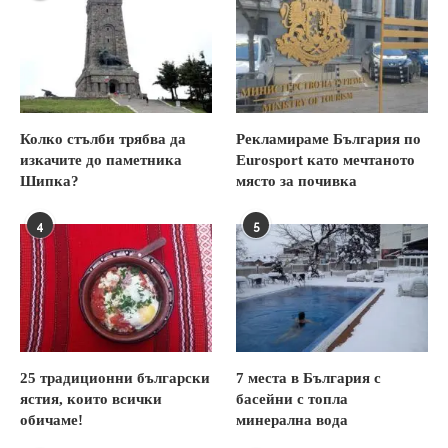
Колко стълби трябва да
Рекламираме България по
изкачите до паметника
Eurosport като мечтаното
Шипка?
място за почивка
4
5
25 традиционни български
7 места в България с
ястия, които всички
басейни с топла
обичаме!
минерална вода