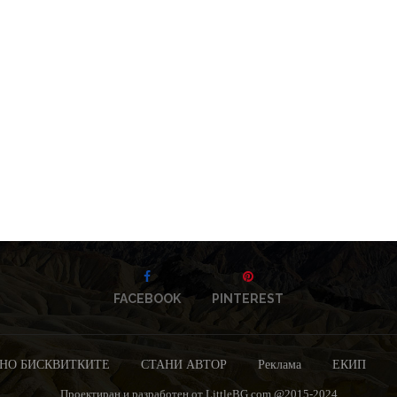
FACEBOOK
PINTEREST
НО БИСКВИТКИТЕ
СТАНИ АВТОР
Реклама
ЕКИП
Проектиран и разработен от LittleBG.com @2015-2024