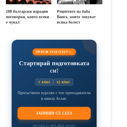
100 български народни
Рецептите на баба
поговорки, които всеки
Ванга, които лекуват
е чувал
всяка болест
ПРИЕМ 2026/2027 г.
Стартирай подготовката
си!
7. КЛАС
12. КЛАС
Присъствени курсове с топ преподаватели
в школа Аслан.
ЗАПИШИ СЕ СЕГА
МЕСТАТА СЕ ЗАПЪЛВАТ БЪРЗО!