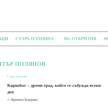
АЦИ
СТАРА ПЛАНИНА
BG ОТКРИТИЯ
Н
ТЪР ПОЛЯНОВ
Стара планина
Карнобат – дреми град, който се събужда всеки
ден
от
Кремена Бедерева