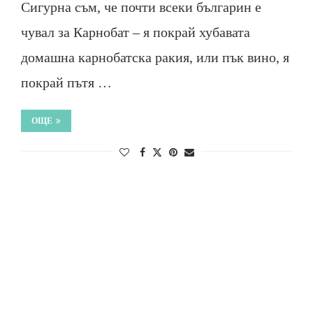
Сигурна съм, че почти всеки българин е
чувал за Карнобат – я покрай хубавата
домашна карнобатска ракия, или пък вино, я
покрай пътя …
ОЩЕ