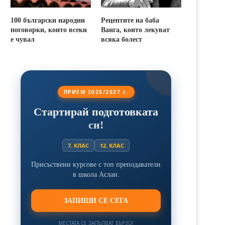
100 български народни
Рецептите на баба
поговорки, които всеки
Ванга, които лекуват
е чувал
всяка болест
ПРИЕМ 2026/2027 г.
Стартирай подготовката
си!
7. КЛАС
12. КЛАС
Присъствени курсове с топ преподаватели
в школа Аслан.
ЗАПИШИ СЕ СЕГА
МЕСТАТА СЕ ЗАПЪЛВАТ БЪРЗО!