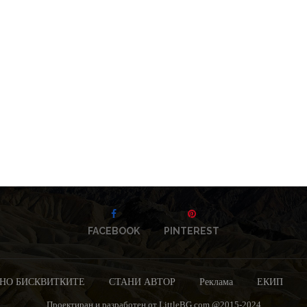
FACEBOOK
PINTEREST
НО БИСКВИТКИТЕ
СТАНИ АВТОР
Реклама
ЕКИП
Проектиран и разработен от LittleBG.com @2015-2024