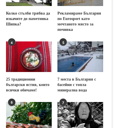
Колко стълби трябва да
Рекламираме България
изкачите до паметника
по Eurosport като
Шипка?
мечтаното място за
почивка
4
5
25 традиционни
7 места в България с
български ястия, които
басейни с топла
всички обичаме!
минерална вода
6
7