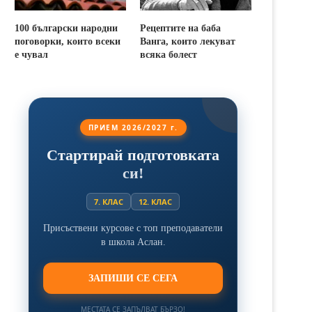
100 български народни
Рецептите на баба
поговорки, които всеки
Ванга, които лекуват
е чувал
всяка болест
ПРИЕМ 2026/2027 г.
Стартирай подготовката
си!
7. КЛАС
12. КЛАС
Присъствени курсове с топ преподаватели
в школа Аслан.
ЗАПИШИ СЕ СЕГА
МЕСТАТА СЕ ЗАПЪЛВАТ БЪРЗО!