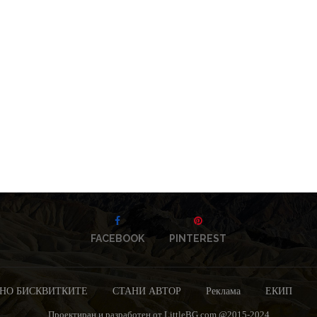
FACEBOOK
PINTEREST
НО БИСКВИТКИТЕ
СТАНИ АВТОР
Реклама
ЕКИП
Проектиран и разработен от LittleBG.com @2015-2024