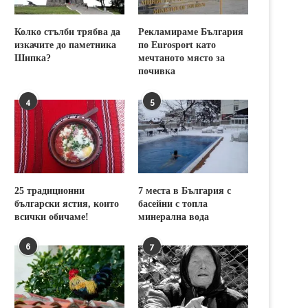
Колко стълби трябва да
Рекламираме България
изкачите до паметника
по Eurosport като
Шипка?
мечтаното място за
почивка
4
5
25 традиционни
7 места в България с
български ястия, които
басейни с топла
всички обичаме!
минерална вода
6
7