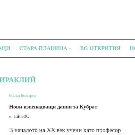
АЦИ
СТАРА ПЛАНИНА
BG ОТКРИТИЯ
Н
ИРАКЛИЙ
Малка България
Нови изненадващи данни за Кубрат
от
LittleBG
В началото на ХХ век учени като професор