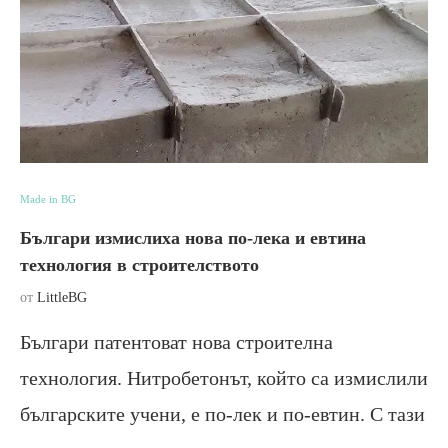
Made in BG
Българи измислиха нова по-лека и евтина
технология в строителството
от
LittleBG
Българи патентоват нова строителна
технология. Нитробетонът, който са измислили
българските учени, е по-лек и по-евтин. С тази