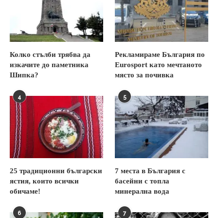
Колко стълби трябва да
Рекламираме България по
изкачите до паметника
Eurosport като мечтаното
Шипка?
място за почивка
4
5
25 традиционни български
7 места в България с
ястия, които всички
басейни с топла
обичаме!
минерална вода
6
7