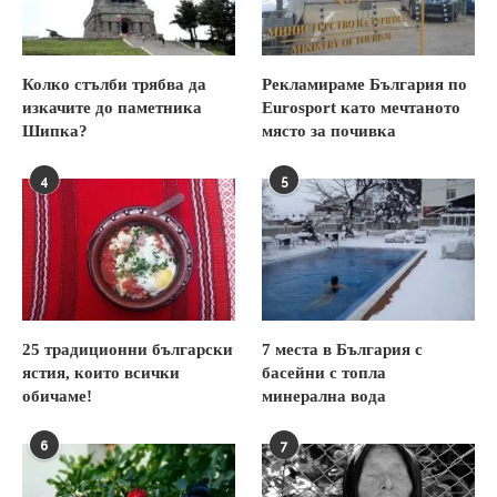
Колко стълби трябва да
Рекламираме България по
изкачите до паметника
Eurosport като мечтаното
Шипка?
място за почивка
4
5
25 традиционни български
7 места в България с
ястия, които всички
басейни с топла
обичаме!
минерална вода
6
7