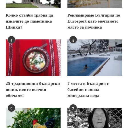
Колко стълби трябва да
Рекламираме България по
изкачите до паметника
Eurosport като мечтаното
Шипка?
място за почивка
4
5
25 традиционни български
7 места в България с
ястия, които всички
басейни с топла
обичаме!
минерална вода
6
7