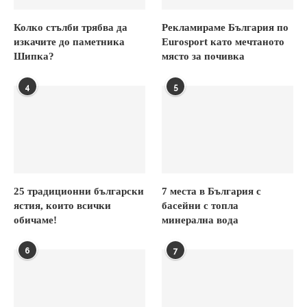
Колко стълби трябва да
Рекламираме България по
изкачите до паметника
Eurosport като мечтаното
Шипка?
място за почивка
4
5
25 традиционни български
7 места в България с
ястия, които всички
басейни с топла
обичаме!
минерална вода
6
7