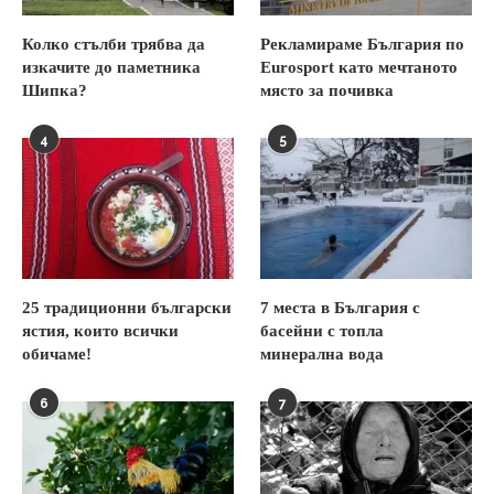
Колко стълби трябва да
Рекламираме България по
изкачите до паметника
Eurosport като мечтаното
Шипка?
място за почивка
4
5
25 традиционни български
7 места в България с
ястия, които всички
басейни с топла
обичаме!
минерална вода
6
7