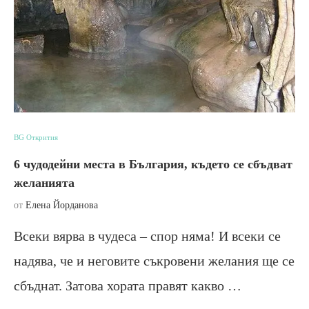
BG Открития
6 чудодейни места в България, където се сбъдват
желанията
от
Елена Йорданова
Всеки вярва в чудеса – спор няма! И всеки се
надява, че и неговите съкровени желания ще се
сбъднат. Затова хората правят какво …