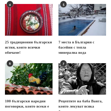
4
5
25 традиционни български
7 места в България с
ястия, които всички
басейни с топла
обичаме!
минерална вода
6
7
100 български народни
Рецептите на баба Ванга,
поговорки, които всеки е
които лекуват всяка